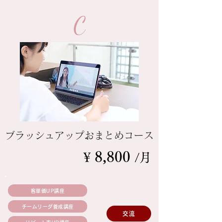
C
ブラッシュアップおまとめコース
8
,80
0
¥
/月
客単価UP講座
チームリーダ養成講座
交流