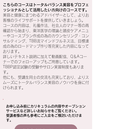
こちらのコースはトータルバランス美容をプロフェ
ッショナルとして活用したい方向けのコースです。
美容と健康にまつわるアドバイザーとして、よりお
客様のライフサポートを提供していきましょう。
コースの内容は、礼儀作法、社会人のマナー等の再
確認から始まり、東洋医学の理論と頭皮ケアメニュ
ーやコースプラン作成の為のカウンセリング・コン
サルティング、TBB流マインドフルネス法、目標達
成の為のロードマップ作り等充実した内容になって
おります。
詳しいテキスト説明に加えて動画配信、Q＆Aコー
ナーでのフォローアップもご用意しています。
TBBP認定試験の受験やサロン実習制度もありま
す。
他にも、受講生同士の交流も充実しており、よりス
ムーズにトータルバランス美容のノウハウを身に付
けられます。
お申し込み前にカリキュラムの内容やオープション
サービスなど詳しいお知らせをご覧ください。
​受講者様の声も参考にご入会をご検討いただけま
す。