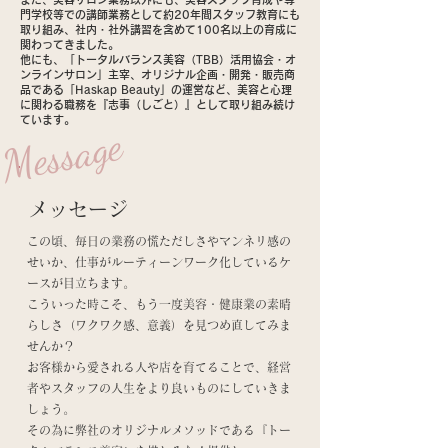
門学校等での講師業務として約20年間スタッフ教育にも
取り組み、社内・社外講習を含めて100名以上の育成に
関わってきました。
他にも、「トータルバランス美容（TBB）活用協会・オ
ンラインサロン」主宰、オリジナル企画・開発・販売商
品である「Haskap Beauty」の運営など、美容と心理
に関わる職務を『志事（しごと）』として取り組み続け
ています。
Message
メッセージ
この頃、毎日の業務の慌ただしさやマンネリ感の
せいか、仕事がルーティーンワーク化しているケ
ースが目立ちます。
こういった時こそ、もう一度美容・健康業の素晴
らしさ（ワクワク感、意義）を見つめ直してみま
せんか？
お客様から愛される人や店を育てることで、経営
者やスタッフの人生をより良いものにしていきま
しょう。
その為に弊社のオリジナルメソッドである『トー