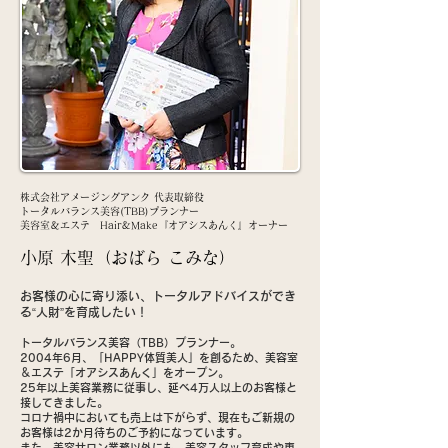
株式会社アメージングアンク 代表取締役
トータルバランス美容(TBB)プランナー
美容室＆エステ Hair&Make『オアシスあんく』オーナー
小原 木聖（おばら こみな）
お客様の心に寄り添い、トータルアドバイスができ
る“人財”を育成したい！
トータルバランス美容（TBB）プランナー。
2004年6月、「HAPPY体質美人」を創るため、美容室
＆エステ「オアシスあんく」をオープン。
25年以上美容業務に従事し、延べ4万人以上のお客様と
接してきました。
コロナ禍中においても売上は下がらず、現在もご新規の
お客様は2か月待ちのご予約になっています。
また、美容サロン業務以外にも、美容スタッフ育成や専