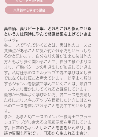
リピート率UP講座
失敗談から学ぼう講座
高単価、高リピート率、どれもこれも悩んでいる
という方は同時に学んで相乗効果を上げていきま
しょう。
各コースで学んでいくことは、実は他のコースと
共通点があることに気が付かれる方もいらっしゃ
るかと思います。自分なりの軸が出来た後は他の
方ともより多く関わることで、自分の軸がより深
まり、行動パターンの引き出しが加速していきま
す。私は仕事のスキルアップの為の学びは足し算
ではなく掛け算だと考えています。効率よく類似
するジャンルを複数で学んでいくことは、最終ゴ
ールをより豊かにしてくれると確信しています。
最初から効率よく学びたい方、各コースを受講し
た後によりスキルアップを目指したい方にはこち
らのコースを選定されることをおすすめいたしま
す。
​
​また、おまとめコースのメンバー様同士でブラッ
シュアップがし合える交流掲示板を用意していま
す。
日常のちょっとしたことを書き込んだり、相
談や質問も可能です。TBBから生まれる出会い、