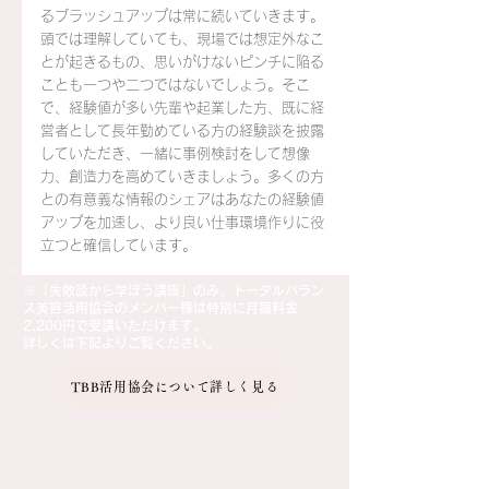
るブラッシュアップは常に続いていきます。
頭では理解していても、現場では想定外なこ
とが起きるもの、思いがけないピンチに陥る
ことも一つや二つではないでしょう。そこ
で、経験値が多い先輩や起業した方、既に経
営者として長年勤めている方の経験談を披露
していただき、一緒に事例検討をして想像
力、創造力を高めていきましょう。多くの方
との有意義な情報のシェアはあなたの経験値
アップを加速し、より良い仕事環境作りに役
立つと確信しています。
※「失敗談から学ぼう講座」のみ、
トータルバラン
ス美容活用協会のメンバー様は
特別に月額料金
2,200円で受講いただけます。
​詳しくは下記よりご覧ください。
TBB活用協会について詳しく見る